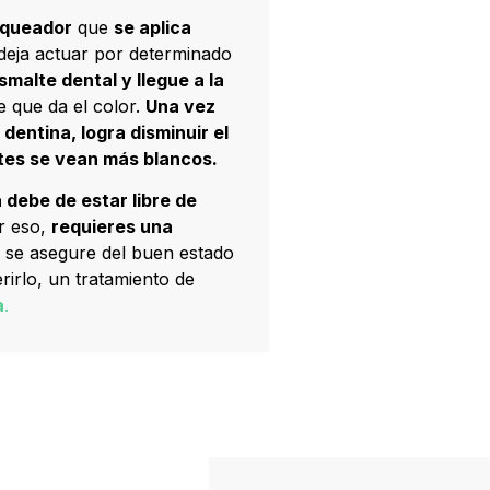
nqueador
que
se aplica
deja actuar por determinado
smalte dental y llegue a la
te que da el color.
Una vez
dentina, logra disminuir el
ntes se vean más blancos.
 debe de estar libre de
r eso,
requieres una
a se asegure del buen estado
erirlo, un tratamiento de
a
.