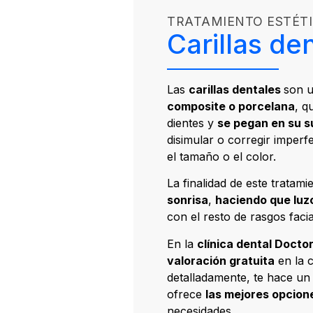
TRATAMIENTO ESTÉT
Carillas de
Las
carillas dentales
son 
composite o porcelana
, q
dientes y
se pegan en su su
disimular o corregir imperf
el tamaño o el color.
La finalidad de este tratam
sonrisa
,
haciendo que luz
con el resto de rasgos facia
En la
clínica dental Doct
valoración gratuita
en la c
detalladamente, te hace u
ofrece
las mejores opcion
necesidades.