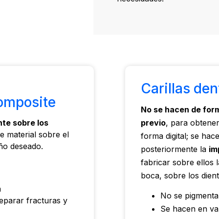
Carillas den
composite
No se hacen de for
previo
, para obtener
te sobre los
 material sobre el
forma digital; se hac
año deseado.
posteriormente la
im
fabricar sobre ellos 
boca, sobre los dient
a
No se pigment
eparar fracturas y
Se hacen en var