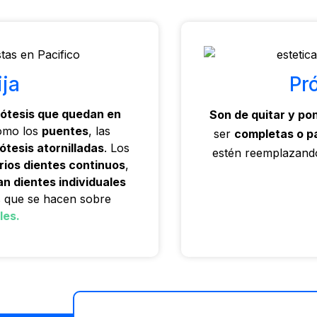
ija
Pr
rótesis que quedan en
Son de quitar y po
omo los
puentes
, las
ser
completas o p
ótesis atornilladas
. Los
estén reemplazand
rios dientes continuos
,
n dientes individuales
 que se hacen sobre
les.