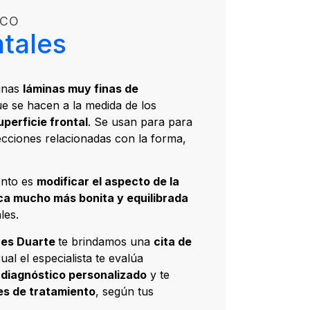
ICO
ntales
unas
láminas muy finas de
ue se hacen a la medida de los
perficie frontal
. Se usan para para
ecciones relacionadas con la forma,
iento es
modificar el aspecto de la
ca mucho más bonita y equilibrada
les.
ores Duarte
te brindamos una
cita de
ual el especialista te evalúa
n
diagnóstico personalizado
y te
es de tratamiento
, según tus