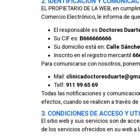
2. IDENTIFICACIÓN Y COMUNICA
EL PROPIETARIO DE LA WEB, en cumplimien
Comercio Electrónico, le informa de que
El responsable es
Doctores Duart
Su CIF es:
B666666666
Su domicilio está en:
Calle Sánche
Inscrito en el registro mercantil
66
Para comunicarse con nosotros, ponemo
Mail:
clinicadoctoresduarte@gma
Telf:
911 99 65 69
Todas las notificaciones y comunicacio
efectos, cuando se realicen a través de 
3. CONDICIONES DE ACCESO Y UT
El sitio web y sus servicios son de acce
de los servicios ofrecidos en su web a 